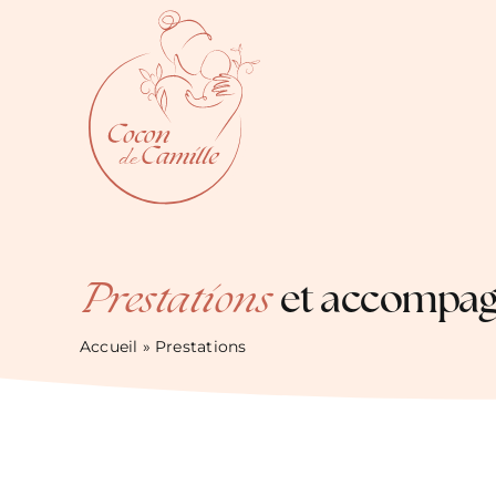
Passer
au
contenu
Prestations
et accompa
Accueil
»
Prestations