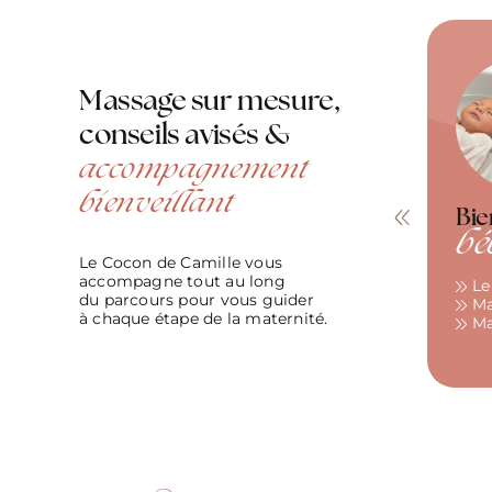
Massage sur mesure,
conseils avisés &
accompagnement
bienveillant
Bien-être
Bie
maman
bé
Le Cocon de Camille vous
accompagne tout au long
Massage Femme Enceinte
Le
du parcours pour vous guider
Massage PostNatal
Ma
à chaque étape de la maternité.
Ma
VOIR
VOIR