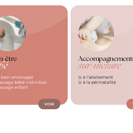
n-être
Accompagnement
bé
sur-mesure
 bain enveloppé
à l’allaitement
ssage bébé individuel
à la périnatalité
ssage enfant
VOIR