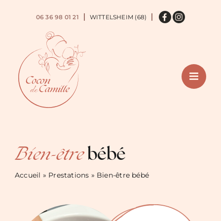
Passer
au
06 36 98 01 21
WITTELSHEIM (68)
contenu
Bien-être
bébé
Accueil
»
Prestations
»
Bien-être bébé