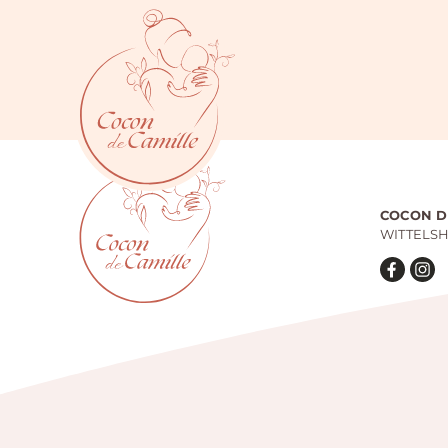
Passer
au
contenu
COCON D
WITTELS