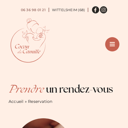
Passer
au
06 36 98 01 21
WITTELSHEIM (68)
contenu
Prendre
un rendez-vous
Accueil
»
Reservation