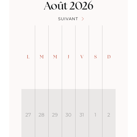
Août 2026
SUIVANT
L
M
M
J
V
S
D
27
28
29
30
31
1
2