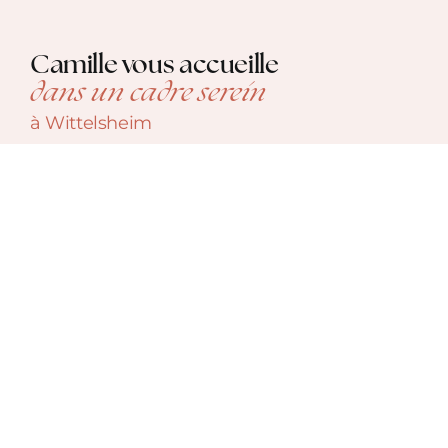
Camille vous accueille
dans un cadre serein
à Wittelsheim
Véritable havre de paix, le Cocon
de Camille vous
invite à un moment
de détente dans un lieu paisible
pour vous et votre enfant.